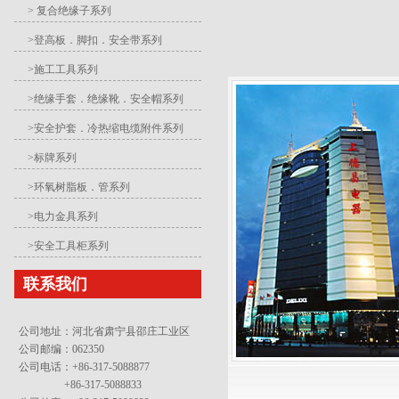
> 复合绝缘子系列
>登高板．脚扣．安全带系列
>施工工具系列
>绝缘手套．绝缘靴．安全帽系列
>安全护套．冷热缩电缆附件系列
>标牌系列
>环氧树脂板．管系列
>电力金具系列
>安全工具柜系列
联系我们
公司地址：河北省肃宁县邵庄工业区
公司邮编：062350
公司电话：+86-317-5088877
+86-317-5088833